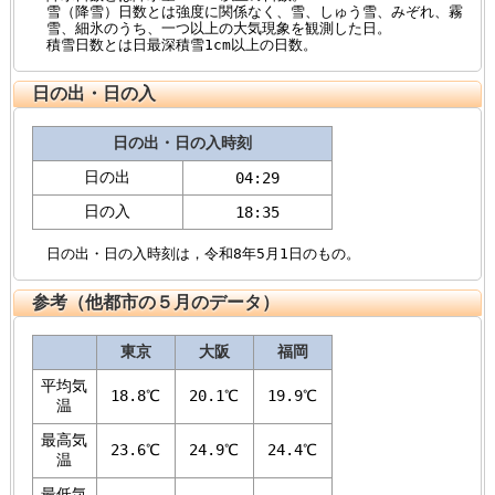
雪（降雪）日数とは強度に関係なく、雪、しゅう雪、みぞれ、霧
雪、細氷のうち、一つ以上の大気現象を観測した日。
積雪日数とは日最深積雪1cm以上の日数。
日の出・日の入
日の出・日の入時刻
日の出
04:29
日の入
18:35
日の出・日の入時刻は，令和8年5月1日のもの。
参考（他都市の５月のデータ）
東京
大阪
福岡
平均気
18.8℃
20.1℃
19.9℃
温
最高気
23.6℃
24.9℃
24.4℃
温
最低気