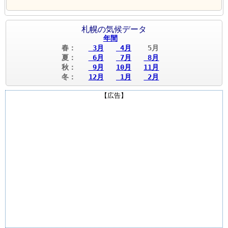
札幌の気候データ
年間
春：
3月
4月
5月
夏：
6月
7月
8月
秋：
9月
10月
11月
冬：
12月
1月
2月
【広告】