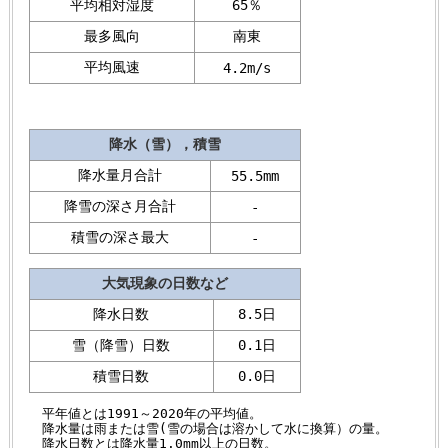
平均相対湿度
65％
最多風向
南東
平均風速
4.2m/s
降水（雪），積雪
降水量月合計
55.5mm
降雪の深さ月合計
-
積雪の深さ最大
-
大気現象の日数など
降水日数
8.5日
雪（降雪）日数
0.1日
積雪日数
0.0日
平年値とは1991～2020年の平均値。
降水量は雨または雪(雪の場合は溶かして水に換算）の量。
降水日数とは降水量1.0mm以上の日数。