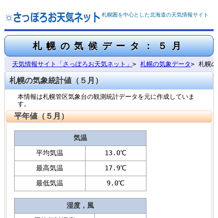
札幌圏を中心とした北海道の天気情報サイト
札幌の気候データ：５月
天気情報サイト「さっぽろお天気ネット」
>
札幌の気象データ
> 札幌
札幌の気象統計値（５月）
本情報は札幌管区気象台の観測統計データを元に作成していま
す。
平年値（５月）
気温
平均気温
13.0℃
最高気温
17.9℃
最低気温
9.0℃
湿度，風