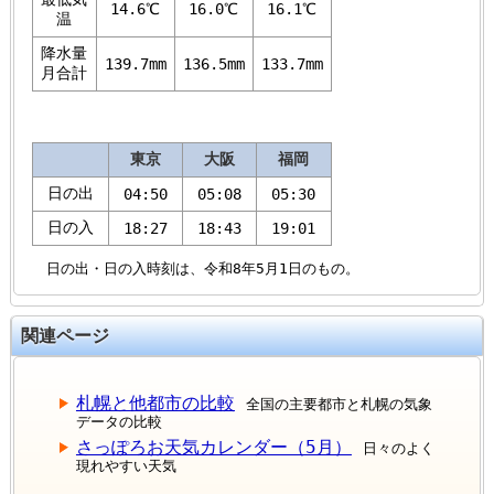
14.6℃
16.0℃
16.1℃
温
降水量
139.7mm
136.5mm
133.7mm
月合計
東京
大阪
福岡
日の出
04:50
05:08
05:30
日の入
18:27
18:43
19:01
日の出・日の入時刻は、令和8年5月1日のもの。
関連ページ
札幌と他都市の比較
全国の主要都市と札幌の気象
データの比較
さっぽろお天気カレンダー（5月）
日々のよく
現れやすい天気