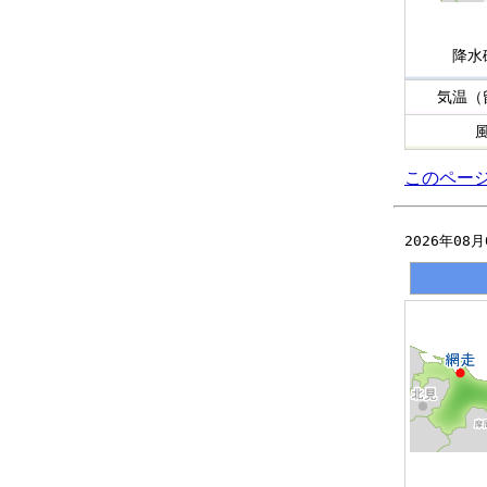
降水
気温（
このペー
2026年08