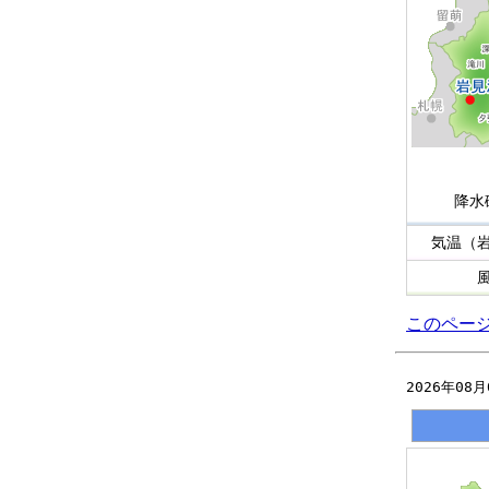
降水
気温（
このペー
2026年08