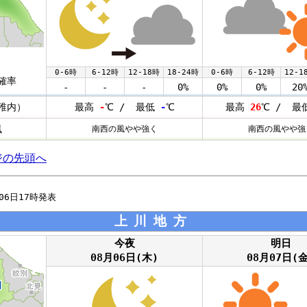
0-6時
6-12時
12-18時
18-24時
0-6時
6-12時
12-1
確率
-
-
-
0%
0%
0%
20
稚内）
最高
-
℃ / 最低
-
℃
最高
26
℃ / 最
風
南西の風やや強く
南西の風やや強
ジの先頭へ
月06日17時発表
上川地方
今夜
明日
08月06日(木)
08月07日(金