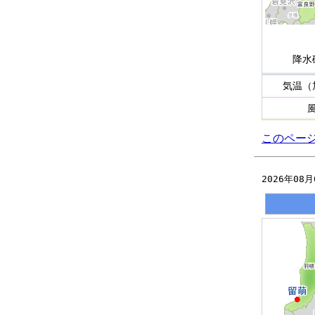
降水
気温（
このペー
2026年08