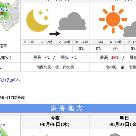
0-6時
6-12時
12-18時
18-24時
0-6時
6-12時
12-1
確率
-
-
-
0%
0%
0%
0%
倶知安）
最高
-
℃ / 最低
-
℃
最高
30
℃ / 最
風
南西の風 後 南の風
南の風 後 南西
ジの先頭へ
月06日17時発表
宗谷地方
今夜
明日
08月06日(木)
08月07日(金