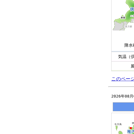
降水
気温（
このペー
2026年08