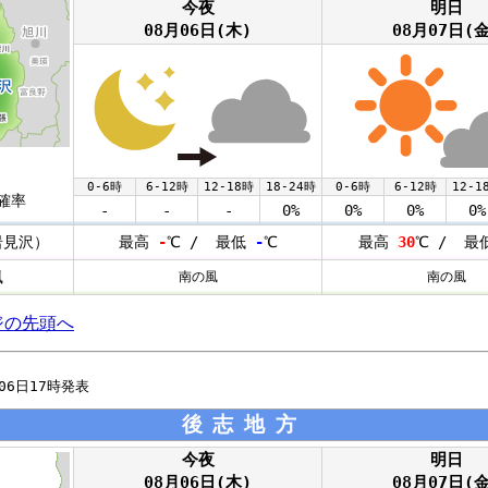
今夜
明日
08月06日(木)
08月07日(金
0-6時
6-12時
12-18時
18-24時
0-6時
6-12時
12-1
確率
-
-
-
0%
0%
0%
0%
岩見沢）
最高
-
℃ / 最低
-
℃
最高
30
℃ / 最
風
南の風
南の風
ジの先頭へ
月06日17時発表
後志地方
今夜
明日
08月06日(木)
08月07日(金