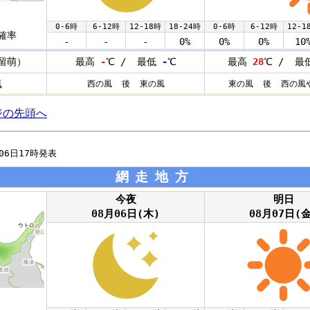
0-6時
6-12時
12-18時
18-24時
0-6時
6-12時
12-1
確率
-
-
-
0%
0%
0%
10
留萌）
最高
-
℃ / 最低
-
℃
最高
28
℃ / 最
風
西の風 後 東の風
東の風 後 西の風
ジの先頭へ
月06日17時発表
網走地方
今夜
明日
08月06日(木)
08月07日(金