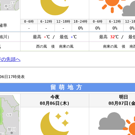
0-6時
6-12時
12-18時
18-24時
0-6時
6-12時
12-1
確率
-
-
-
0%
0%
0%
0%
旭川）
最高
-
℃ / 最低
-
℃
最高
32
℃ / 最
風
西の風 後 南東の風
南東の風 後 南
ジの先頭へ
月06日17時発表
留萌地方
今夜
明日
08月06日(木)
08月07日(金