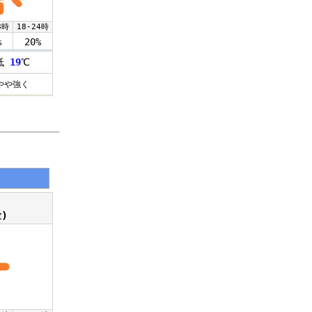
8時
18-24時
%
20%
低
19
℃
やや強く
)