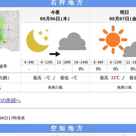
石狩地方
今夜
明日
08月06日(木)
08月07日(金
0-6時
6-12時
12-18時
18-24時
0-6時
6-12時
12-1
確率
-
-
-
0%
0%
0%
0%
札幌）
最高
-
℃ / 最低
-
℃
最高
31
℃ / 最
風
南東の風
南東の風
ジの先頭へ
月06日17時発表
空知地方