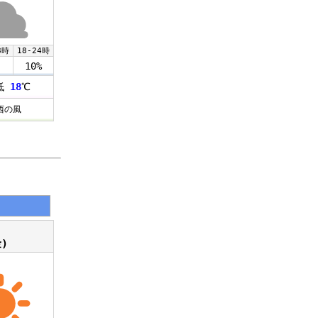
8時
18-24時
10%
低
18
℃
西の風
)