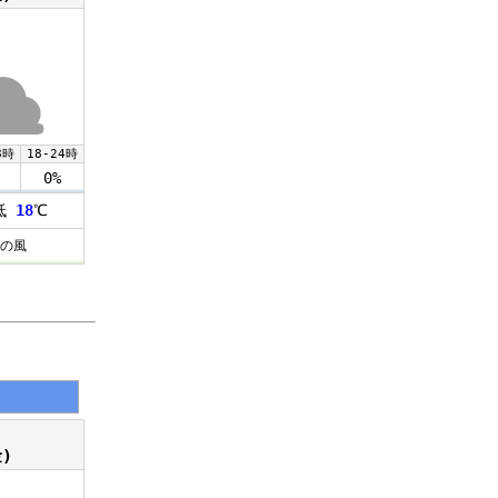
8時
18-24時
0%
低
18
℃
の風
)