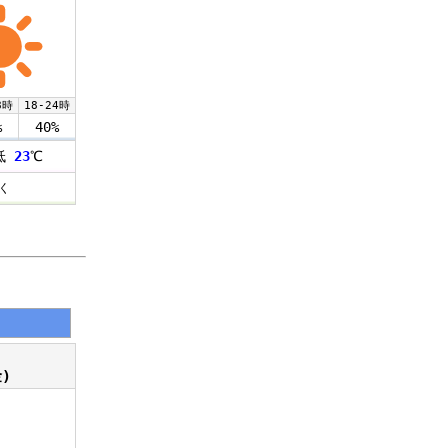
8時
18-24時
%
40%
低
23
℃
く
)