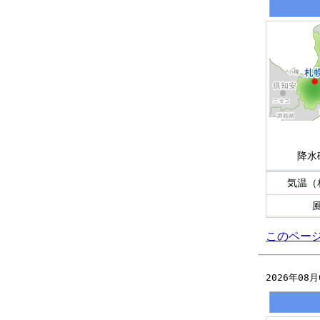
降水
気温（
このペー
2026年08