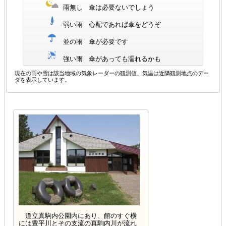
雨無し
傘は必要ないでしょう
弱い雨
心配であれば傘をどうぞ
並の雨
傘が必要です
強い雨
傘があっても濡れるかも
現在の雨や雪は該当地域の気象レーダーの観測値、気温は近隣観測地点のデー
タを表示しています。
道立真駒内公園内にあり、館のすぐ横
には豊平川とその支流の真駒内川が流れ