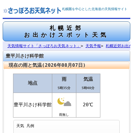
札幌圏を中心とした北海道の天気情報サイト
札幌近郊
お出かけスポット天気
天気情報サイト「さっぽろお天気ネット」
>
天気予報
>
札幌近郊お出か
豊平川さけ科学館
現在の雨と気温(2026年08月07日)
雨
気温
地点
5時35分
5時40分
豊平川さけ科学館
20℃
雨無し
天気 凡例