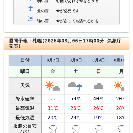
弱い雨
心配であれば傘をどうぞ
並の雨
傘が必要です
強い雨
傘があっても濡れるかも
週間予報：札幌(2026年08月06日17時00分 気象庁
発表)
日付
8月7日
8月8日
8月9日
8月10日
曜日
金
土
日
月
天気
降水確率
50％
40％
20％
--
最高気温
31℃
26℃
26℃
28℃
最低気温
20℃
20℃
19℃
18℃
服装の目安
(昼)