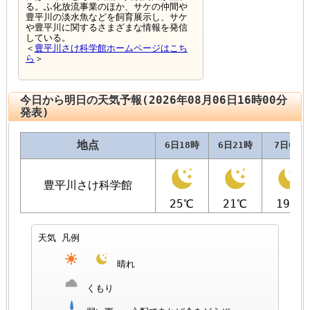
る。ふ化放流事業のほか、サケの仲間や
豊平川の淡水魚などを飼育展示し、サケ
や豊平川に関するさまざまな情報を発信
している。
＜
豊平川さけ科学館ホームページはこち
ら
＞
今日から明日の天気予報(2026年08月06日16時00分
発表)
地点
6日18時
6日21時
7日0時
豊平川さけ科学館
25℃
21℃
19℃
天気 凡例
晴れ
くもり