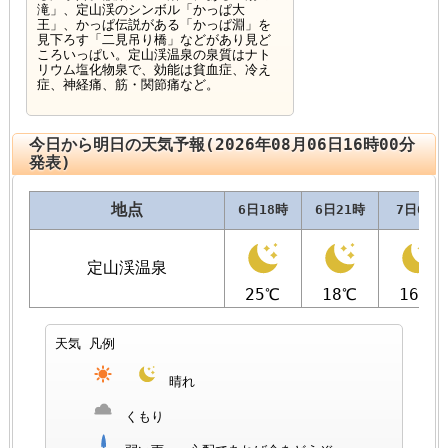
滝」、定山渓のシンボル「かっぱ大
王」、かっぱ伝説がある「かっぱ淵」を
見下ろす「二見吊り橋」などがあり見ど
ころいっぱい。定山渓温泉の泉質はナト
リウム塩化物泉で、効能は貧血症、冷え
症、神経痛、筋・関節痛など。
今日から明日の天気予報(2026年08月06日16時00分
発表)
地点
6日18時
6日21時
7日0時
定山渓温泉
25℃
18℃
16℃
天気 凡例
晴れ
くもり