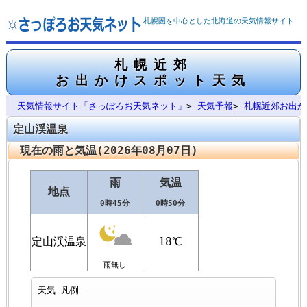
札幌圏を中心とした北海道の天気情報サイト
札幌近郊
お出かけスポット天気
天気情報サイト「さっぽろお天気ネット」
>
天気予報
>
札幌近郊お出か
定山渓温泉
現在の雨と気温(2026年08月07日)
雨
気温
地点
0時45分
0時50分
定山渓温泉
18℃
雨無し
天気 凡例