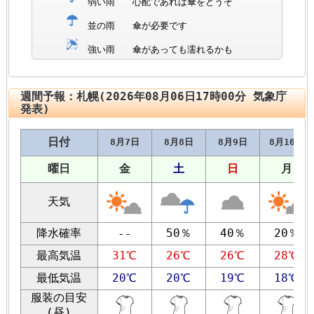
弱い雨
心配であれば傘をどうぞ
並の雨
傘が必要です
強い雨
傘があっても濡れるかも
週間予報：札幌(2026年08月06日17時00分 気象庁
発表)
日付
8月7日
8月8日
8月9日
8月10日
曜日
金
土
日
月
天気
降水確率
50％
40％
20％
--
最高気温
31℃
26℃
26℃
28℃
最低気温
20℃
20℃
19℃
18℃
服装の目安
(昼)