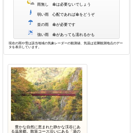
雨無し
傘は必要ないでしょう
弱い雨
心配であれば傘をどうぞ
並の雨
傘が必要です
強い雨
傘があっても濡れるかも
現在の雨や雪は該当地域の気象レーダーの観測値、気温は近隣観測地点のデー
タを表示しています。
豊かな自然に恵まれた静かな渓谷にあ
る温泉郷。散策コース沿いにある「湯の